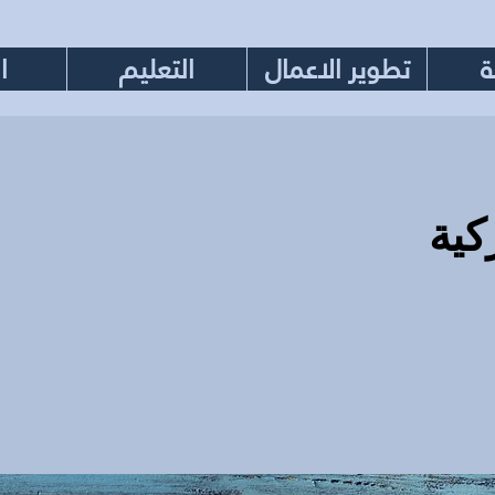
ة
تطوير الاعمال
التعليم
ا
كية