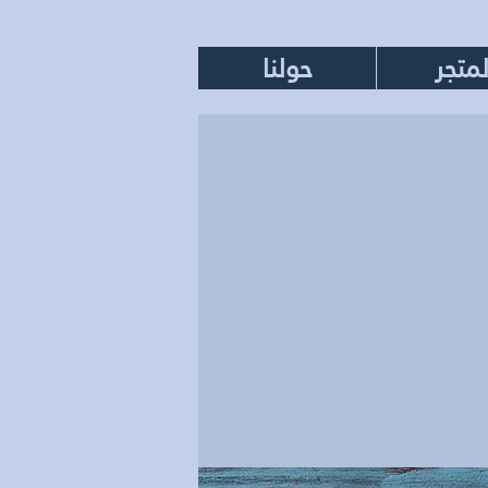
لمتجر
حولنا