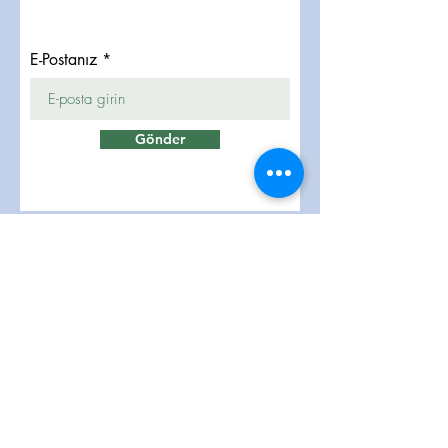
E-Postanız
Gönder
تواصلوا معنا
info@lukmangrp.com
Tel 1 :
+90 505 491 98 99
Tel 2 :
+90 534 386 44 29