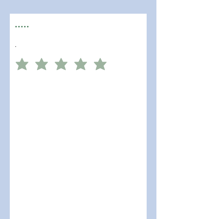
.....
.