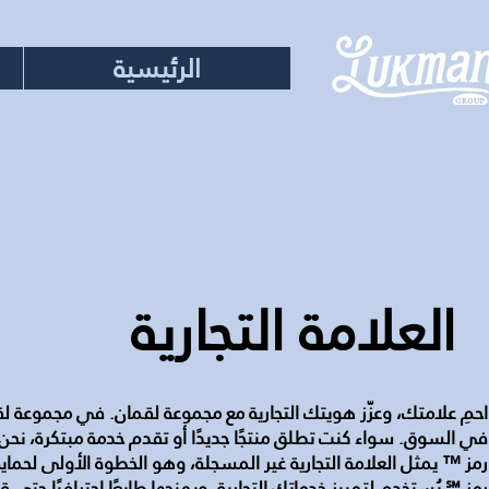
الرئيسية
العلامة التجارية
احمِ علامتك، وعزّز هويتك التجارية مع مجموعة لقمان. في مجموعة لقما
في السوق. سواء كنت تطلق منتجًا جديدًا أو تقدم خدمة مبتكرة، نحن 
رمز ™ يمثل العلامة التجارية غير المسجلة، وهو الخطوة الأولى لحماي
رمز ℠ يُستخدم لتمييز خدماتك التجارية، ويمنحها طابعًا احترافيًا حت