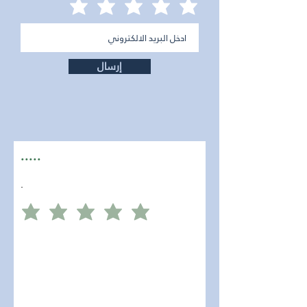
إرسال
.....
.